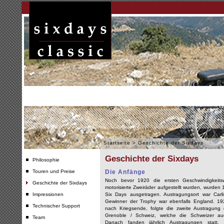
Startseite
>
Geschichte der Sixdays
Geschichte der Sixdays
Philosophie
Touren und Preise
Die Anfänge
Noch bevor 1920 die ersten Geschwindigkeitsw
Geschichte der Sixdays
motorisierte Zweiräder aufgestellt wurden, wurden 
Impressionen
Six Days ausgetragen. Austragungsort war Carli
Gewinner der Trophy war ebenfalls England. 19
Technischer Support
nach Kriegsende, folgte die zweite Austragung 
Grenoble / Schweiz, welche die Schweizer a
Team
Danach fanden jährlich Austragungen statt