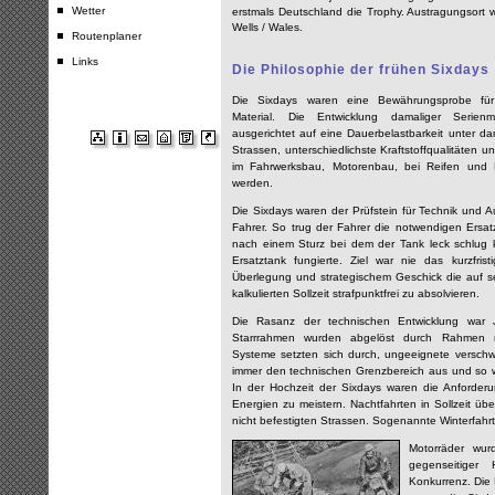
Wetter
erstmals Deutschland die Trophy. Austragungsort 
Wells / Wales.
Routenplaner
Links
Die Philosophie der frühen Sixdays
Die Sixdays waren eine Bewährungsprobe f
Material. Die Entwicklung damaliger Serienm
ausgerichtet auf eine Dauerbelastbarkeit unter d
Strassen, unterschiedlichste Kraftstoffqualitäten
im Fahrwerksbau, Motorenbau, bei Reifen und F
werden.
Die Sixdays waren der Prüfstein für Technik und 
Fahrer. So trug der Fahrer die notwendigen Ersat
nach einem Sturz bei dem der Tank leck schlug k
Ersatztank fungierte. Ziel war nie das kurzfris
Überlegung und strategischem Geschick die auf s
kalkulierten Sollzeit strafpunktfrei zu absolvieren.
Die Rasanz der technischen Entwicklung war Ja
Starrrahmen wurden abgelöst durch Rahmen mi
Systeme setzten sich durch, ungeeignete verschw
immer den technischen Grenzbereich aus und so wa
In der Hochzeit der Sixdays waren die Anforderun
Energien zu meistern. Nachtfahrten in Sollzeit üb
nicht befestigten Strassen. Sogenannte Winterfahr
Motorräder wur
gegenseitiger 
Konkurrenz. Die 