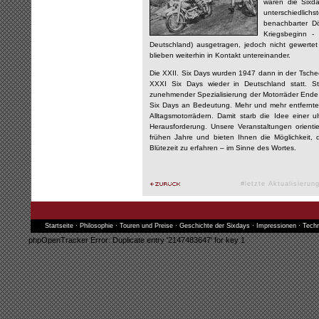
waren die Sixda
unterschiedlic
benachbarter Dö
Kriegsbeginn -
Deutschland) ausgetragen, jedoch nicht gewertet 
blieben weiterhin in Kontakt untereinander.
Die XXII. Six Days wurden 1947 dann in der Tsche
XXXI Six Days wieder in Deutschland statt. Sta
zunehmender Spezialisierung der Motorräder Ende 
Six Days an Bedeutung. Mehr und mehr entfernte
Alltagsmotorrädern. Damit starb die Idee einer ul
Herausforderung. Unsere Veranstaltungen orienti
frühen Jahre und bieten Ihnen die Möglichkeit,
Blütezeit zu erfahren – im Sinne des Wortes.
#letzte Aktualisieru
Startseite
·
Philosophie
·
Touren und Preise
·
Geschichte der Sixdays
·
Impressionen
·
Techn
phpOpenTracker Error: Duplicate entry '2147483647' for key 1