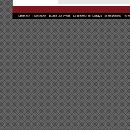
Startseite
·
Philosophie
·
Touren und Preise
·
Geschichte der Sixdays
·
Impressionen
·
Techn