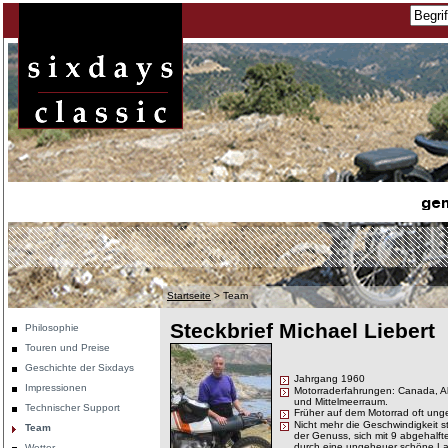
Startseite
>
Team
Steckbrief Michael Liebert
Philosophie
Touren und Preise
Geschichte der Sixdays
Jahrgang 1960
Impressionen
Motorraderfahrungen: Canada, Al
und Mittelmeerraum.
Technischer Support
Früher auf dem Motorrad oft unges
Nicht mehr die Geschwindigkeit 
Team
der Genuss, sich mit 9 abgehalft
durch eine ungeheuer schöne La
Wetter