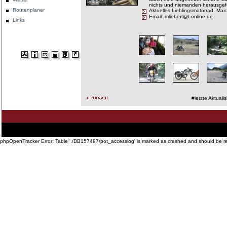
nichts und niemanden herausgefo
Routenplaner
Aktuelles Lieblingsmotorrad: Mai
Email:
mliebert@t-online.de
Links
#letzte Aktuali
Startseite
·
Philosophie
·
Touren und Preise
·
Geschichte der Sixdays
·
Impressionen
·
Technisc
·
Links
phpOpenTracker Error: Table './DB157497/pot_accesslog' is marked as crashed and should be r