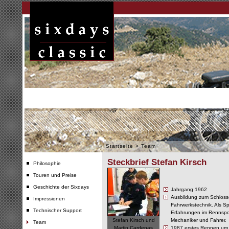
Startseite
>
Team
Steckbrief Stefan Kirsch
Philosophie
Touren und Preise
Geschichte der Sixdays
Jahrgang 1962
Ausbildung zum Schlosse
Impressionen
Fahrwerkstechnik. Als Sp
Technischer Support
Erfahrungen im Rennspor
Stefan Kirsch und
Mechaniker und Fahrer.
Team
Martin Cardenas
1987 erstes Rennen um 