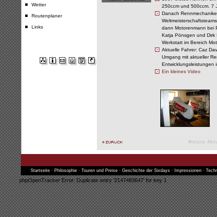
Wetter
250ccm und 500ccm. 7 Ja
Danach Rennmechaniker 
Routenplaner
Weltmeisterschaftsteams
Links
dann Motorenmann bei Pe
Katja Pönsgen und Dirk 
Werkstatt im Bereich Mo
Aktuelle Fahrer: Caz Da
Umgang mit aktueller R
Entwicklungsleistungen 
Ein kleines Video
#letzte Akt
Startseite
·
Philosophie
·
Touren und Preise
·
Geschichte der Sixdays
·
Impressionen
·
Techn
phpOpenTracker Error: Duplicate entry '2147483647' for key 1