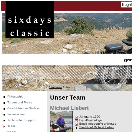
Startseite
>
Team
Unser Team
Philosophie
Touren und Preise
Michael Liebert
Geschichte der Sixdays
Impressionen
Jahrgang 1960
Technischer Support
Dipl.-Psychologe
Email:
mliebert@t-online.de
Team
Steckbrief Michael Liebert
Wetter