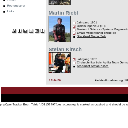
Routenplaner
Links
Martin Riebl
Jahrgang 1961
Diplom-Ingenieur (FH)
Master of Science (Systems Engineeri
Email:
mriebl@mnet-online.de
Steckbrief Martin Riebl
Stefan Kirsch
Jahrgang 1962
Cheftechniker beim Aprilia Team Germ
Steckbrief Stefan Kirsch
#letzte Aktualisierung: 
Startseite
·
Philosophie
·
Touren und Preise
·
Geschichte der Sixdays
·
Impressionen
·
Technisc
·
Links
phpOpenTracker Error: Table './DB157497/pot_accesslog' is marked as crashed and should be r