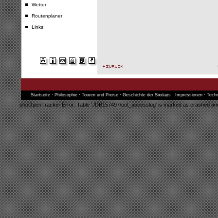
Wetter
Routenplaner
Links
Startseite
·
Philosophie
·
Touren und Preise
·
Geschichte der Sixdays
·
Impressionen
·
Techn
phpOpenTracker Error: Table './DB157497/pot_accesslog' is marked as crashed and