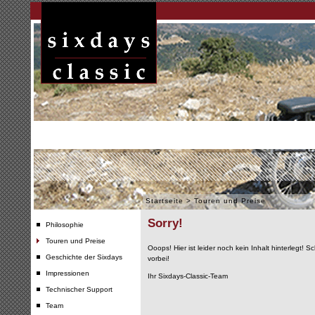
Startseite
>
Touren und Preise
Sorry!
Philosophie
Touren und Preise
Ooops! Hier ist leider noch kein Inhalt hinterlegt!
Geschichte der Sixdays
vorbei!
Impressionen
Ihr Sixdays-Classic-Team
Technischer Support
Team