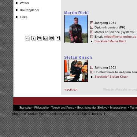
Wetter
Routenplaner
Martin Riebl
Links
Jahrgang 1961
Diplom-Ingenieur (FH)
Master of Science (Systems E
Email:
mriebl@mnet-online.de
Steckbrief Martin Riebl
Stefan Kirsch
Jahrgang 1962
Cheftechniker beim Aprilia T
Steckbrief Stefan Kirsch
#letzte Aktualisieru
Startseite
·
Philosophie
·
Touren und Preise
·
Geschichte der Sixdays
·
Impressionen
·
Techn
phpOpenTracker Error: Duplicate entry '2147483647' for key 1