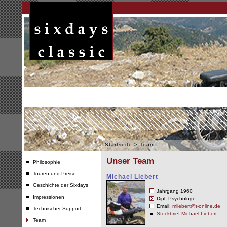
Startseite
>
Team
Unser Team
Philosophie
Touren und Preise
Michael Liebert
Geschichte der Sixdays
Jahrgang 1960
Impressionen
Dipl.-Psychologe
Email:
mliebert@t-online.de
Technischer Support
Steckbrief Michael Liebert
Team