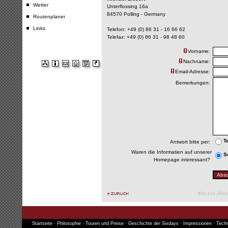
Wetter
Unterflossing 16a
84570 Polling - Germany
Routenplaner
Links
Telefon: +49 (0) 86 31 - 16 66 62
Telefax: +49 (0) 86 31 - 98 48 60
Vorname:
Nachname:
Email-Adresse:
Bemerkungen:
T
Antwort bitte per:
Waren die Informatien auf unserer
S
Homepage interessant?
#letzte Akt
Startseite
·
Philosophie
·
Touren und Preise
·
Geschichte der Sixdays
·
Impressionen
·
Techn