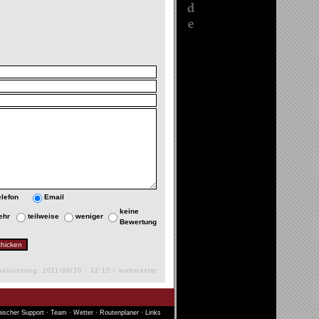
elefon
Email
keine
ehr
teilweise
weniger
Bewertung
ualisierung: 2011/08/10 - 12:15 / webmaster
ischer Support
·
Team
·
Wetter
·
Routenplaner
·
Links