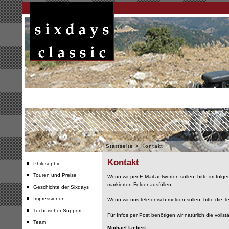
Startseite
>
Kontakt
Kontakt
Philosophie
Touren und Preise
Wenn wir per E-Mail antworten sollen, bitte im folg
markierten Felder ausfüllen.
Geschichte der Sixdays
Impressionen
Wenn wir uns telefonisch melden sollen, bitte die 
Technischer Support
Für Infos per Post benötigen wir natürlich die vollst
Team
Michael Liebert